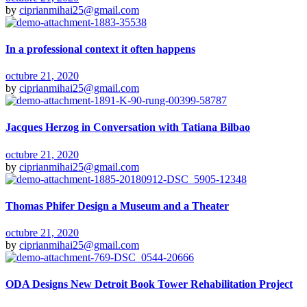
by
ciprianmihai25@gmail.com
In a professional context it often happens
octubre 21, 2020
by
ciprianmihai25@gmail.com
Jacques Herzog in Conversation with Tatiana Bilbao
octubre 21, 2020
by
ciprianmihai25@gmail.com
Thomas Phifer Design a Museum and a Theater
octubre 21, 2020
by
ciprianmihai25@gmail.com
ODA Designs New Detroit Book Tower Rehabilitation Project