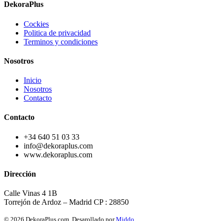
DekoraPlus
Cockies
Politica de privacidad
Terminos y condiciones
Nosotros
Inicio
Nosotros
Contacto
Contacto
+34 640 51 03 33
info@dekoraplus.com
www.dekoraplus.com
Dirección
Calle Vinas 4 1B
Torrejón de Ardoz – Madrid CP : 28850
© 2026 DekoraPlus.com. Desarollado por
Middo