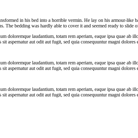
rmed in his bed into a horrible vermin. He lay on his armour-like back,
ions. The bedding was hardly able to cover it and seemed ready to slide 
tium doloremque laudantium, totam rem aperiam, eaque ipsa quae ab illo i
sit aspernatur aut odit aut fugit, sed quia consequuntur magni dolores 
tium doloremque laudantium, totam rem aperiam, eaque ipsa quae ab illo i
sit aspernatur aut odit aut fugit, sed quia consequuntur magni dolores 
tium doloremque laudantium, totam rem aperiam, eaque ipsa quae ab illo i
sit aspernatur aut odit aut fugit, sed quia consequuntur magni dolores 