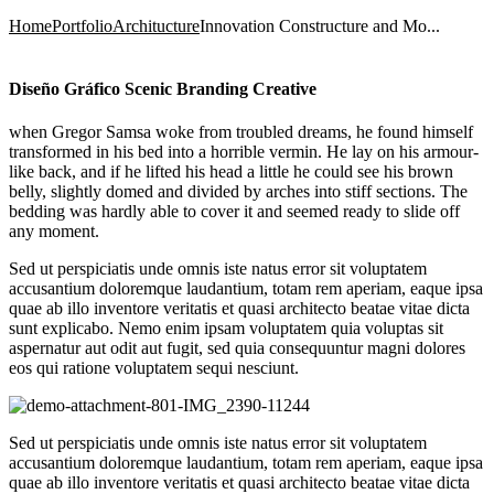
Home
Portfolio
Architucture
Innovation Constructure and Mo...
Diseño Gráfico Scenic Branding Creative
when Gregor Samsa woke from troubled dreams, he found himself
transformed in his bed into a horrible vermin. He lay on his armour-
like back, and if he lifted his head a little he could see his brown
belly, slightly domed and divided by arches into stiff sections. The
bedding was hardly able to cover it and seemed ready to slide off
any moment.
Sed ut perspiciatis unde omnis iste natus error sit voluptatem
accusantium doloremque laudantium, totam rem aperiam, eaque ipsa
quae ab illo inventore veritatis et quasi architecto beatae vitae dicta
sunt explicabo. Nemo enim ipsam voluptatem quia voluptas sit
aspernatur aut odit aut fugit, sed quia consequuntur magni dolores
eos qui ratione voluptatem sequi nesciunt.
Sed ut perspiciatis unde omnis iste natus error sit voluptatem
accusantium doloremque laudantium, totam rem aperiam, eaque ipsa
quae ab illo inventore veritatis et quasi architecto beatae vitae dicta