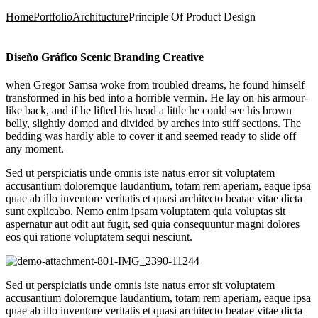
Home
Portfolio
Architucture
Principle Of Product Design
Diseño Gráfico Scenic Branding Creative
when Gregor Samsa woke from troubled dreams, he found himself
transformed in his bed into a horrible vermin. He lay on his armour-
like back, and if he lifted his head a little he could see his brown
belly, slightly domed and divided by arches into stiff sections. The
bedding was hardly able to cover it and seemed ready to slide off
any moment.
Sed ut perspiciatis unde omnis iste natus error sit voluptatem
accusantium doloremque laudantium, totam rem aperiam, eaque ipsa
quae ab illo inventore veritatis et quasi architecto beatae vitae dicta
sunt explicabo. Nemo enim ipsam voluptatem quia voluptas sit
aspernatur aut odit aut fugit, sed quia consequuntur magni dolores
eos qui ratione voluptatem sequi nesciunt.
Sed ut perspiciatis unde omnis iste natus error sit voluptatem
accusantium doloremque laudantium, totam rem aperiam, eaque ipsa
quae ab illo inventore veritatis et quasi architecto beatae vitae dicta